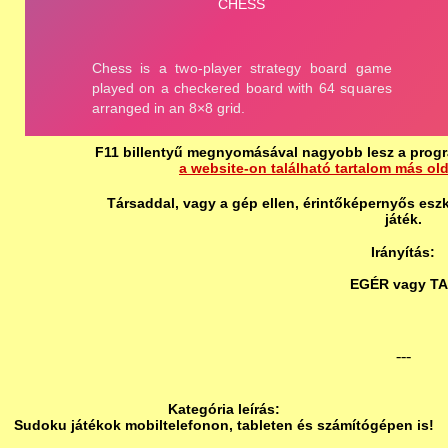
F11 billentyű megnyomásával nagyobb lesz a progr
a website-on található tartalom más ol
Társaddal, vagy a gép ellen, érintőképernyős eszk
játék.
Irányítás:
EGÉR vagy T
---
Kategória leírás:
Sudoku játékok mobiltelefonon, tableten és számítógépen is!