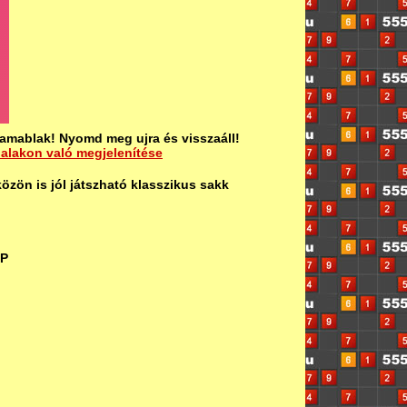
amablak! Nyomd meg ujra és visszaáll!
dalakon való megjelenítése
özön is jól játszható klasszikus sakk
AP