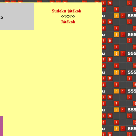
Sudoku játékok
<<<>>>
25
Játékok