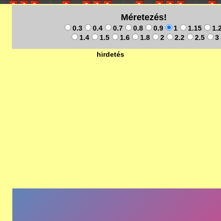
Méretezés!
0.3
0.4
0.7
0.8
0.9
1
1.15
1.
1.4
1.5
1.6
1.8
2
2.2
2.5
3
hirdetés